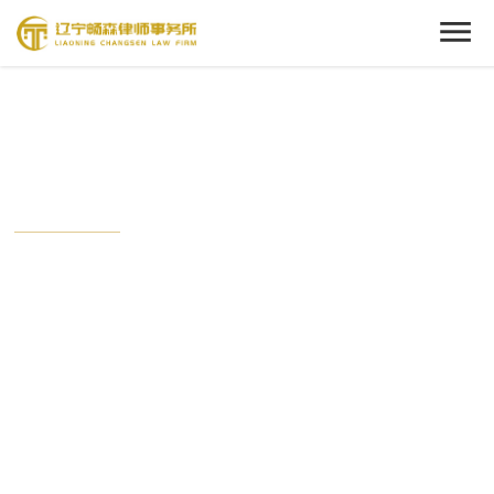
Cenact Member
新闻中心
从这里开始，了解我们的动态。
时刻关注畅森的最新时事，与这个时代保持接轨状态。