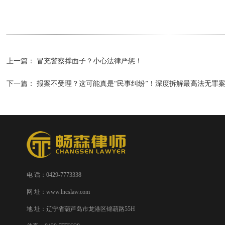
上一篇：
冒充警察撑面子？小心法律严惩！
下一篇：
报案不受理？这可能真是“民事纠纷”！深度拆解最高法无罪
电 话：0429-7773338
网 址：www.lncslaw.com
地 址：辽宁省葫芦岛市龙港区锦葫路55H