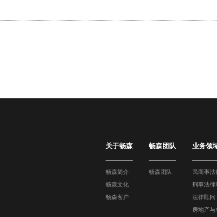
关于畅森
畅森团队
业务领
畅森简介
畅森团队
民商事法
畅森文化
刑事法律
畅森客户
法律顾问
房地产与