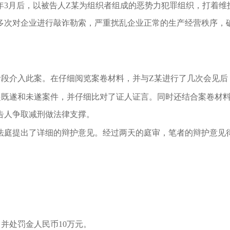
3年3月后，以被告人Z某为组织者组成的恶势力犯罪组织，打着
多次对企业进行敲诈勒索，严重扰乱企业正常的生产经营秩序，
阶段介入此案。在仔细阅览案卷材料，并与Z某进行了几次会见后
起既遂和未遂案件，并仔细比对了证人证言。同时还结合案卷材
告人争取减刑做法律支撑。
法庭提出了详细的辩护意见。经过两天的庭审，笔者的辩护意见
并处罚金人民币10万元。