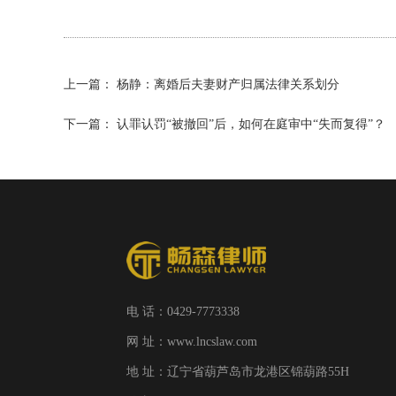
上一篇：
杨静：离婚后夫妻财产归属法律关系划分
下一篇：
认罪认罚“被撤回”后，如何在庭审中“失而复得”？
电 话：0429-7773338
网 址：www.lncslaw.com
地 址：辽宁省葫芦岛市龙港区锦葫路55H