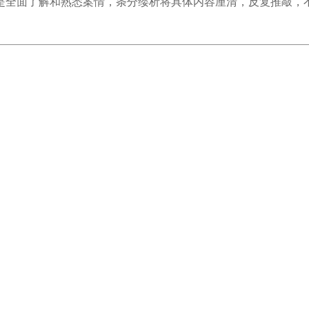
是全面了解和熟悉案情，条分缕析将具体内容厘清，反复推敲，