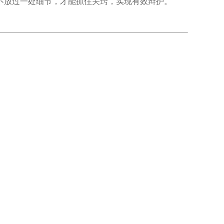
不放过一处细节，才能抓住关窍，实现有效辩护。