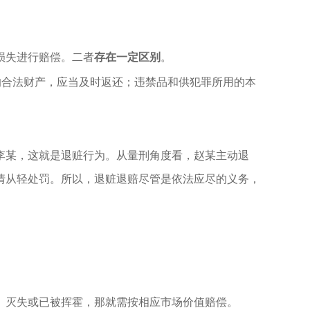
损失进行赔偿。二者
存在一定区别
。
的合法财产，应当及时返还；违禁品和供犯罪所用的本
李某，这就是退赃行为。
从量刑角度看，赵某主动退
情从轻处罚。
所以，退赃退赔尽管是依法应尽的义务，
、灭失或已被挥霍，那就需按相应市场价值赔偿。