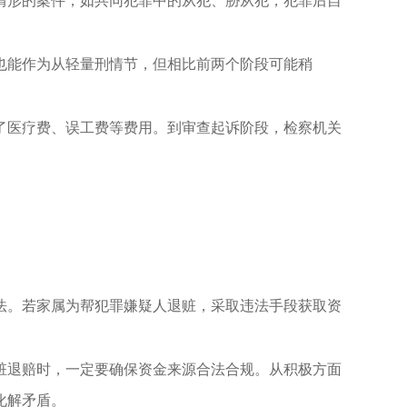
情形的案件，如共同犯罪中的从犯、胁从犯，犯罪后自
也能作为从轻量刑情节，但相比前两个阶段可能稍
了医疗费、误工费等费用。到审查起诉阶段，检察机关
法。若家属为帮犯罪嫌疑人退赃，采取违法手段获取资
赃退赔时，一定要确保资金来源合法合规。从积极方面
化解矛盾。