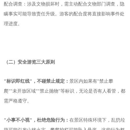
配合调查：涉及文物损坏时，需主动配合文物部门调查，隐
瞒事实可能导致责任升级。游客的配合度将直接影响事件处
理进度。
（二）安全游览三大原则
"标识即红线"，不碰禁止规定：
景区内如果有"禁止攀
爬""未开放区域""禁止抛物"等标识，无论是否有人看管，都
需严格遵守。
"小事不小视"，杜绝危险行为：
在景区特殊环境下，乱扔垃
圾可能引发山林火灾，攀爬护栏可能坠入悬崖，这些行为都