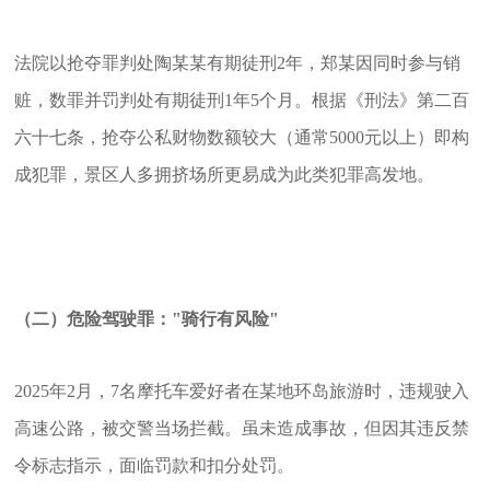
法院以抢夺罪判处陶某某有期徒刑2年，郑某因同时参与销
赃，数罪并罚判处有期徒刑1年5个月。根据《刑法》第二百
六十七条，抢夺公私财物数额较大（通常5000元以上）即构
成犯罪，景区人多拥挤场所更易成为此类犯罪高发地。
（二）危险驾驶罪："骑行有风险"
2025年2月，7名摩托车爱好者在某地环岛旅游时，违规驶入
高速公路，被交警当场拦截。虽未造成事故，但因其违反禁
令标志指示，面临罚款和扣分处罚。