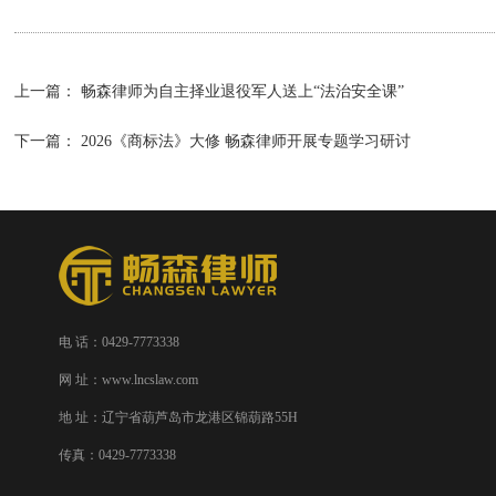
上一篇：
畅森律师为自主择业退役军人送上“法治安全课”
下一篇：
2026《商标法》大修 畅森律师开展专题学习研讨
电 话：0429-7773338
网 址：www.lncslaw.com
地 址：辽宁省葫芦岛市龙港区锦葫路55H
传真：0429-7773338