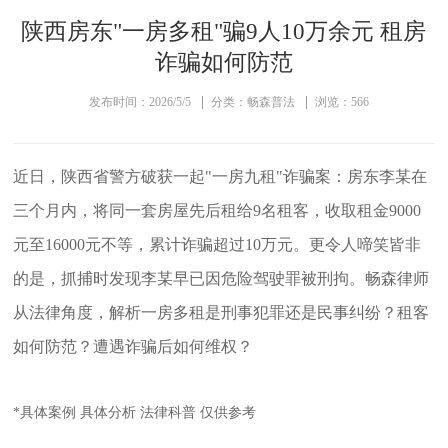
陕西房东"一房多租"骗9人10万余元 租房
诈骗如何防范
发布时间：2026/5/5
分类：畅森普法
浏览：566
近日，陕西省警方破获一起"一房九租"诈骗案：房东李某在
三个月内，将同一套房屋先后租给9名租客，收取租金9000
元至16000元不等，累计诈骗超过10万元。更令人啼笑皆非
的是，抓捕时发现李某早已因危险驾驶罪被刑拘。畅森律师
从法律角度，解析
一房多租是刑事犯罪还是民事纠纷？租客
如何防范？遭遇诈骗后如何维权？
*具体案例 具体分析 法律科普 仅供参考