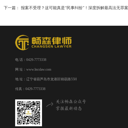
下一篇：
报案不受理？这可能真是“民事纠纷”！深度拆解最高法无罪
电 话：0429-7773338
网 址：www.lncslaw.com
地 址：辽宁省葫芦岛市龙港区锦葫路55H
传真：0429-7773338