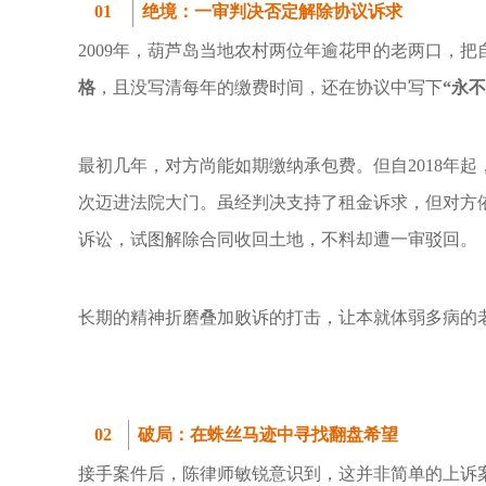
01
绝境：一审判决否定解除协议诉求
2009年，葫芦岛当地农村两位年逾花甲的老两口，
格
，且没写清每年的缴费时间，还在协议中写下
“永不
最初几年，对方尚能如期缴纳承包费。但自2018年
次迈进法院大门。虽经判决支持了租金诉求，但对方
诉讼，试图解除合同收回土地，不料却遭一审驳回。
长期的精神折磨叠加败诉的打击，让本就体弱多病的
02
破局：在蛛丝马迹中寻找翻盘希望
接手案件后，陈律师敏锐意识到，这并非简单的上诉案