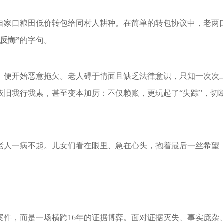
把自家口粮田低价转包给同村人耕种。在简单的转包协议中，老两
反悔”
的字句。
起，便开始恶意拖欠。老人碍于情面且缺乏法律意识，只知一次
依旧我行我素，甚至变本加厉：不仅赖账，更玩起了“失踪”，切
老人一病不起。儿女们看在眼里、急在心头，抱着最后一丝希望
件，而是一场横跨16年的证据博弈。面对
证据灭失
、事实庞杂