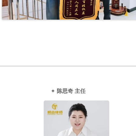
✦
陈思奇 主任