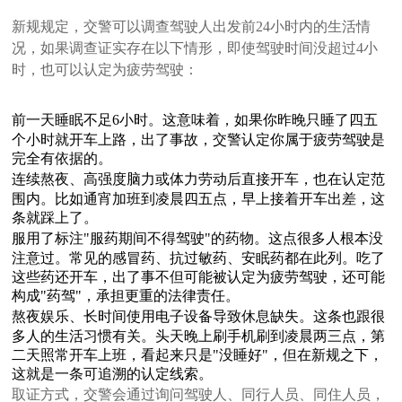
新规规定，交警可以调查驾驶人出发前24小时内的生活情
况，如果调查证实存在以下情形，即使驾驶时间没超过4小
时，也可以认定为疲劳驾驶：
前一天睡眠不足6小时。这意味着，如果你昨晚只睡了四五
个小时就开车上路，出了事故，交警认定你属于疲劳驾驶是
完全有依据的。
连续熬夜、高强度脑力或体力劳动后直接开车，也在认定范
围内。比如通宵加班到凌晨四五点，早上接着开车出差，这
条就踩上了。
服用了标注"服药期间不得驾驶"的药物。这点很多人根本没
注意过。常见的感冒药、抗过敏药、安眠药都在此列。吃了
这些药还开车，出了事不但可能被认定为疲劳驾驶，还可能
构成"药驾"，承担更重的法律责任。
熬夜娱乐、长时间使用电子设备导致休息缺失。这条也跟很
多人的生活习惯有关。头天晚上刷手机刷到凌晨两三点，第
二天照常开车上班，看起来只是"没睡好"，但在新规之下，
这就是一条可追溯的认定线索。
取证方式，交警会通过询问驾驶人、同行人员、同住人员，