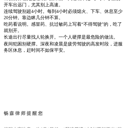
开车出远门，尤其别上高速。
连续驾驶别超4小时。每到4小时必须熄火、下车、休息至少
20分钟。靠边眯几分钟不算。
吃药看说明。感冒药、抗过敏药上写着“不得驾驶”的，吃了
就别开。
长途出行尽量找人轮换开。一个人硬撑是最危险的做法。
夜间犯困别硬撑。深夜和凌晨是疲劳驾驶的高发时段，进服
务区休息，赶时间不如保平安。
畅 森 律 师 提 醒 您