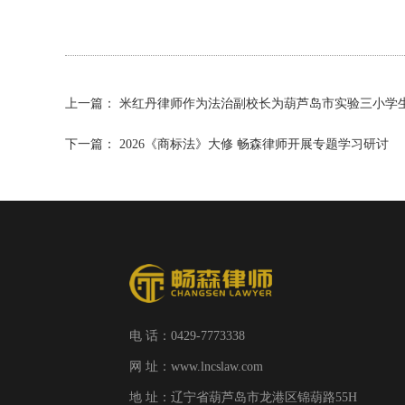
上一篇：
米红丹律师作为法治副校长为葫芦岛市实验三小学
下一篇：
2026《商标法》大修 畅森律师开展专题学习研讨
电 话：0429-7773338
网 址：www.lncslaw.com
地 址：辽宁省葫芦岛市龙港区锦葫路55H