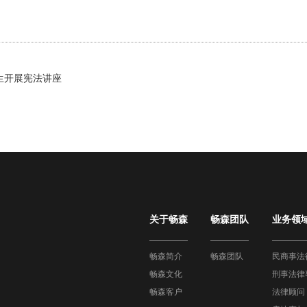
生开展宪法讲座
关于畅森
畅森团队
业务领
畅森简介
畅森团队
民商事法
畅森文化
刑事法律
畅森客户
法律顾问