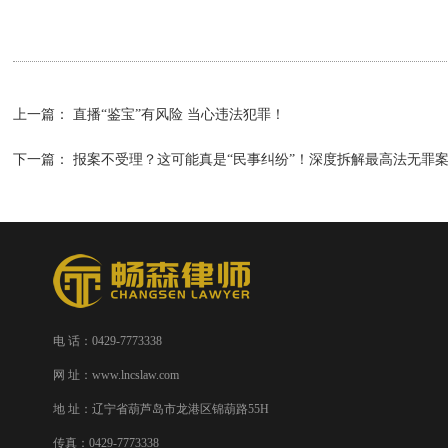
上一篇：
直播“鉴宝”有风险 当心违法犯罪！
下一篇：
报案不受理？这可能真是“民事纠纷”！深度拆解最高法无罪
电 话：0429-7773338
网 址：www.lncslaw.com
地 址：辽宁省葫芦岛市龙港区锦葫路55H
传真：0429-7773338