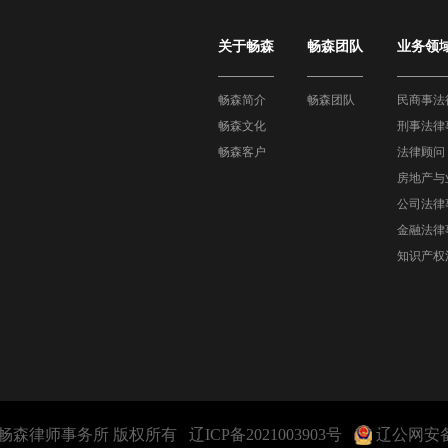
关于畅森
畅森团队
业务领
畅森简介
畅森团队
民商事法
畅森文化
刑事法律
畅森客户
法律顾问
房地产与
公司法律
金融法律
知识产权
© 辽宁畅森律师事务所 版权所有
辽ICP备2021003903号
辽公网安备21