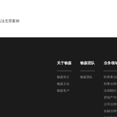
高法无罪案例
关于畅森
畅森团队
业务领
畅森简介
畅森团队
民商事法
畅森文化
刑事法律
畅森客户
法律顾问
房地产与
公司法律
金融法律