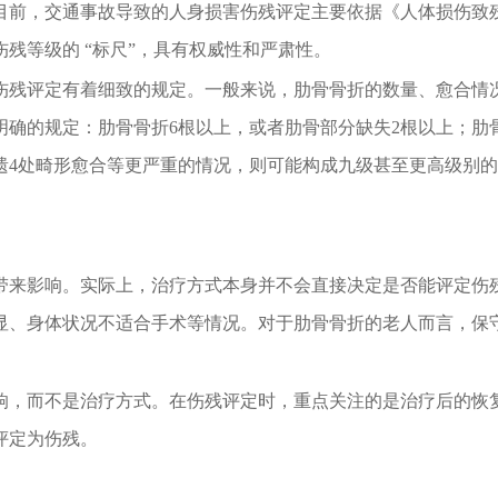
目前，交通事故导致的人身损害伤残评定主要依据《人体损伤致
伤残等级的
“
标尺
”
，具有权威性和严肃性。
伤残评定有着细致的规定。一般来说，肋骨骨折的数量、愈合情
明确的规定：肋骨骨折
6
根以上，或者肋骨部分缺失
2
根以上；肋
遗
4
处畸形愈合等更严重的情况，则可能构成九级甚至更高级别的
带来影响。实际上，治疗方式本身并不会直接决定是否能评定伤
显、身体状况不适合手术等情况。对于肋骨骨折的老人而言，保
响，而不是治疗方式。在伤残评定时，重点关注的是治疗后的恢
评定为伤残。