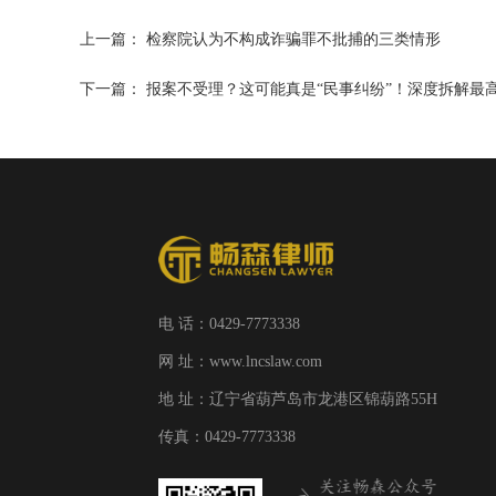
上一篇：
检察院认为不构成诈骗罪不批捕的三类情形
下一篇：
报案不受理？这可能真是“民事纠纷”！深度拆解最
电 话：0429-7773338
网 址：www.lncslaw.com
地 址：辽宁省葫芦岛市龙港区锦葫路55H
传真：0429-7773338