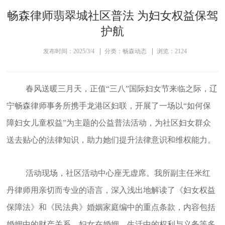
畅森律师翡翠城社区普法 为妇女权益保驾
护航
发布时间：2025/3/4
分类：畅森动态
浏览：2124
春风送暖三月天，正值“三八”国际妇女节来临之际，辽
宁畅森律师事务所携手龙港区妇联，
开展了一场以
“如何保
障妇女儿童权益”为主题的公益普法活动，为
社区妇女群众
送去贴心的法律知识，助力她们提升法律意识和维权能力。
活动现场，社区活动中心座无虚席。我所副主任米红
丹律师用亲切而专业的语言，深入浅出地解读了《妇女权益
保障法》和《民法典》婚姻家庭编中的重点条款，内容包括
婚姻中的财产关系、妇女在婚姻、生活中的权利与义务等多