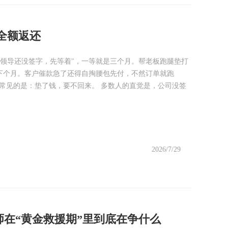
全额返还
"领导还没签字，先等着"，一等就是三个月。帮老板跑腿垫打
下下个月。客户催款急了还得自掏腰包先付，不然订单就跑
常见的是：垫了钱，要不回来。 多数人的直觉是，公司没签
2026/7/29
师在“黄金救援期”里到底在争什么