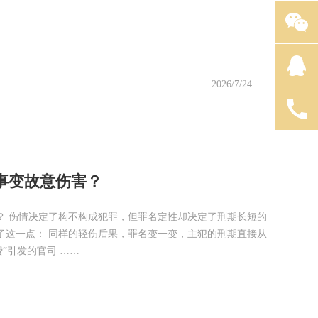
2026/7/24
事变故意伤害？
？ 伤情决定了构不构成犯罪，但罪名定性却决定了刑期长短的
了这一点： 同样的轻伤后果，罪名变一变，主犯的刑期直接从
”引发的官司 ……