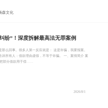
畅森文化
纠纷”！深度拆解最高法无罪案例
是那么回事。很多人第一反应就是： 这是诈骗，我要报案。
诉所有人：借款理由虚假，不等于诈骗。 一、案情简介 案
际把部分借款用于偿……
2026/8/1