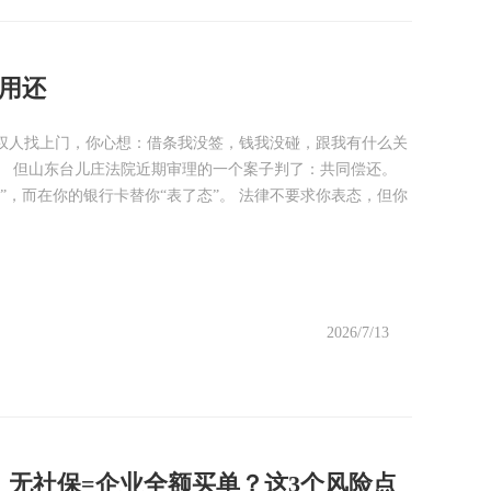
用还
权人找上门，你心想：借条我没签，钱我没碰，跟我有什么关
。 但山东台儿庄法院近期审理的一个案子判了：共同偿还。
”，而在你的银行卡替你“表了态”。 法律不要求你表态，但你
2026/7/13
无社保=企业全额买单？这3个风险点