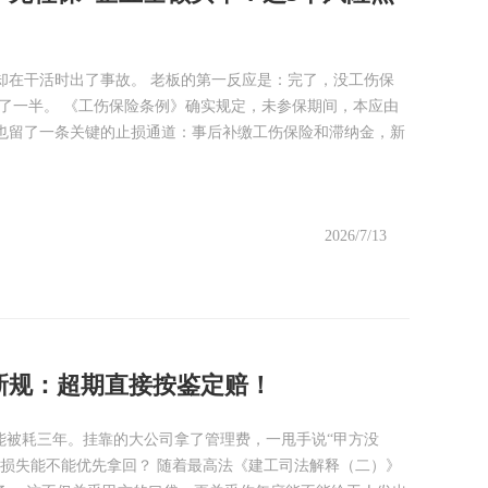
却在干活时出了事故。 老板的第一反应是：完了，没工伤保
了一半。 《工伤保险条例》确实规定，未参保期间，本应由
也留了一条关键的止损通道：事后补缴工伤保险和滞纳金，新
2026/7/13
新规：超期直接按鉴定赔！
能被耗三年。挂靠的大公司拿了管理费，一甩手说“甲方没
损失能不能优先拿回？ 随着最高法《建工司法解释（二）》