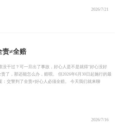
2026/7/21
全责≠全赔
谁没干过？可一旦出了事故，好心人是不是就得“好心没好
责了，那还能怎么办，赔呗。 但2026年6月30日起施行的最
案：交警判了全责≠好心人必须全赔。 今天我们就来聊
2026/7/16